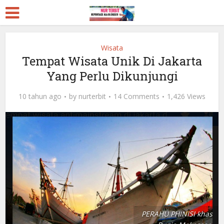
Wisata
Tempat Wisata Unik Di Jakarta
Yang Perlu Dikunjungi
10 tahun ago
by
nurterbit
14 Comments
1,426 Views
PERAHU PHINISI khas