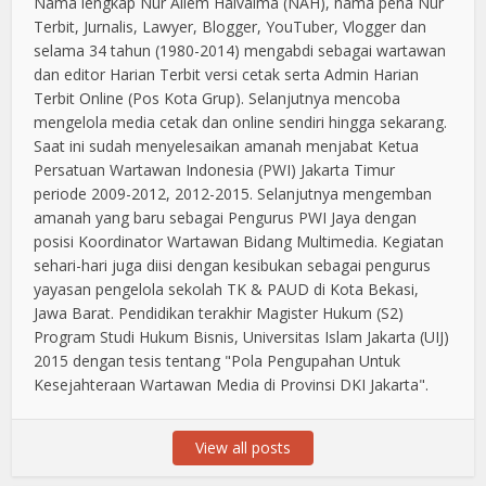
Nama lengkap Nur Aliem Halvaima (NAH), nama pena Nur
Terbit, Jurnalis, Lawyer, Blogger, YouTuber, Vlogger dan
selama 34 tahun (1980-2014) mengabdi sebagai wartawan
dan editor Harian Terbit versi cetak serta Admin Harian
Terbit Online (Pos Kota Grup). Selanjutnya mencoba
mengelola media cetak dan online sendiri hingga sekarang.
Saat ini sudah menyelesaikan amanah menjabat Ketua
Persatuan Wartawan Indonesia (PWI) Jakarta Timur
periode 2009-2012, 2012-2015. Selanjutnya mengemban
amanah yang baru sebagai Pengurus PWI Jaya dengan
posisi Koordinator Wartawan Bidang Multimedia. Kegiatan
sehari-hari juga diisi dengan kesibukan sebagai pengurus
yayasan pengelola sekolah TK & PAUD di Kota Bekasi,
Jawa Barat. Pendidikan terakhir Magister Hukum (S2)
Program Studi Hukum Bisnis, Universitas Islam Jakarta (UIJ)
2015 dengan tesis tentang "Pola Pengupahan Untuk
Kesejahteraan Wartawan Media di Provinsi DKI Jakarta".
View all posts