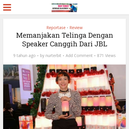
Reportase
Review
•
Memanjakan Telinga Dengan
Speaker Canggih Dari JBL
9 tahun ago
by
nurterbit
Add Comment
871 Views