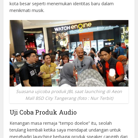
kota besar seperti menemukan identitas baru dalam
menikmati musik.
Suasana ujicoba produk JBL saat launching di Aeon
Mall BSD City Tangerang (foto : Nur Terbit)
Uji Coba Produk Audio
Kenangan masa remaja “tempo doeloe” itu, seolah
terulang kembali ketika saya mendapat undangan untuk
menghadiri launching berbagai produk speaker canggih dari