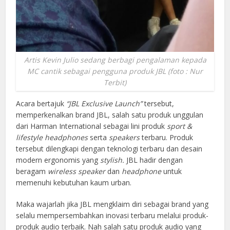
Artis Kevin Julio sedang berbagi pengalaman kepada
MC cantik sebagai pengguna produk JBL (foto : Nur
Terbit)
Acara bertajuk
“JBL Exclusive Launch”
tersebut,
memperkenalkan brand JBL, salah satu produk unggulan
dari Harman International sebagai lini produk
sport &
lifestyle headphones
serta
speakers
terbaru. Produk
tersebut dilengkapi dengan teknologi terbaru dan desain
modern ergonomis yang
stylish.
JBL hadir dengan
beragam
wireless
speaker
dan
headphone
untuk
memenuhi kebutuhan kaum urban.
Maka wajarlah jika
JBL mengklaim diri sebagai brand yang
selalu mempersembahkan inovasi terbaru melalui produk-
produk audio terbaik. Nah salah satu produk audio yang