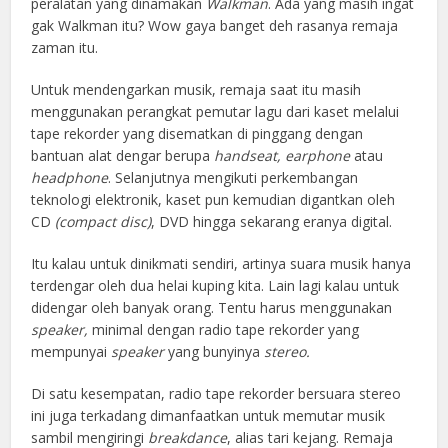
peralatan yang dinamakan
Walkman
. Ada yang masih ingat
gak Walkman itu? Wow gaya banget deh rasanya remaja
zaman itu.
Untuk mendengarkan musik, remaja saat itu masih
menggunakan perangkat pemutar lagu dari kaset melalui
tape rekorder yang disematkan di pinggang dengan
bantuan alat dengar berupa
handseat, earphone
atau
headphone
. Selanjutnya mengikuti perkembangan
teknologi elektronik, kaset pun kemudian digantkan oleh
CD
(compact disc)
, DVD hingga sekarang eranya digital.
Itu kalau untuk dinikmati sendiri, artinya suara musik hanya
terdengar oleh dua helai kuping kita. Lain lagi kalau untuk
didengar oleh banyak orang. Tentu harus menggunakan
speaker,
minimal dengan radio tape rekorder yang
mempunyai
speaker
yang bunyinya
stereo.
Di satu kesempatan, radio tape rekorder bersuara stereo
ini juga terkadang dimanfaatkan untuk memutar musik
sambil mengiringi
breakdance
, alias tari kejang. Remaja