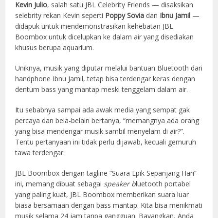
Kevin Julio
, salah satu JBL Celebrity Friends — disaksikan
selebrity rekan Kevin seperti
Poppy Sovia
dan
Ibnu Jamil
—
didapuk untuk mendemonstrasikan kehebatan JBL
Boombox untuk dicelupkan ke dalam air yang disediakan
khusus berupa aquarium.
Uniknya, musik yang diputar melalui bantuan Bluetooth dari
handphone Ibnu Jamil, tetap bisa terdengar keras dengan
dentum bass yang mantap meski tenggelam dalam air.
Itu sebabnya sampai ada awak media yang sempat gak
percaya dan bela-belain bertanya, “memangnya ada orang
yang bisa mendengar musik sambil menyelam di air?”.
Tentu pertanyaan ini tidak perlu dijawab, kecuali gemuruh
tawa terdengar.
JBL Boombox dengan tagline “Suara Epik Sepanjang Hari”
ini, memang dibuat sebagai
speaker
b
luetooth portabel
yang paling kuat, JBL Boombox memberikan suara luar
biasa bersamaan dengan bass mantap. Kita bisa menikmati
musik selama 24 jam tanpa gangguan. Bayangkan, Anda