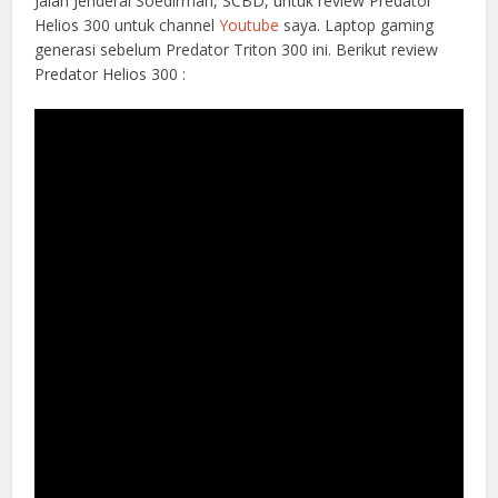
Jalan Jenderal Soedirman, SCBD, untuk review Predator
Helios 300 untuk channel
Youtube
saya. Laptop gaming
generasi sebelum Predator Triton 300 ini. Berikut review
Predator Helios 300 :