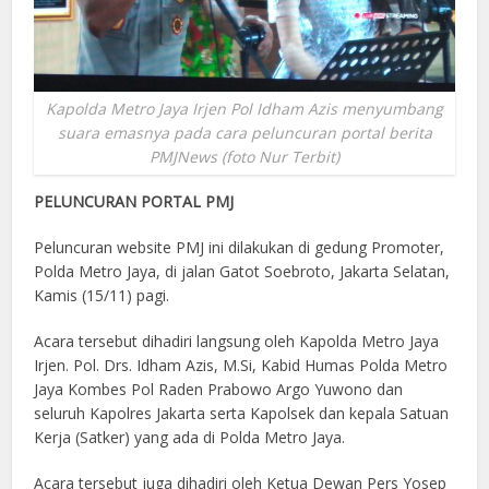
Kapolda Metro Jaya Irjen Pol Idham Azis menyumbang
suara emasnya pada cara peluncuran portal berita
PMJNews (foto Nur Terbit)
PELUNCURAN PORTAL PMJ
Peluncuran website PMJ ini dilakukan di gedung Promoter,
Polda Metro Jaya, di jalan Gatot Soebroto, Jakarta Selatan,
Kamis (15/11) pagi.
Acara tersebut dihadiri langsung oleh Kapolda Metro Jaya
Irjen. Pol. Drs. Idham Azis, M.Si, Kabid Humas Polda Metro
Jaya Kombes Pol Raden Prabowo Argo Yuwono dan
seluruh Kapolres Jakarta serta Kapolsek dan kepala Satuan
Kerja (Satker) yang ada di Polda Metro Jaya.
Acara tersebut juga dihadiri oleh Ketua Dewan Pers Yosep