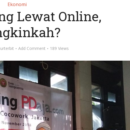
Ekonomi
ng Lewat Online,
gkinkah?
urterbit
Add Comment
189 Views