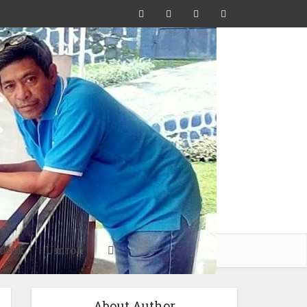
osok
Umroh
About Author