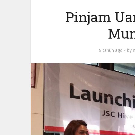
Pinjam Ua
Mun
8 tahun ago
by
n