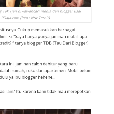
 Tek Tjan diwawancari media dan blogger usai
PDaja.com (foto : Nur Terbit)
 situsnya. Cukup memasukkan berbagai
dimiliki. “Saya hanya punya jaminan mobil, apa
redit?,” tanya blogger TDB (Tau Dari Blogger)
ara ini, jaminan calon debitur yang baru
adalah rumah, ruko dan apartemen. Mobil belum
ja dulu ya ibu blogger hehehe…
ikasi lain? Itu karena kami tidak mau merepotkan