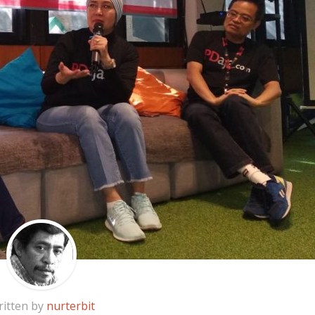
itten by
nurterbit