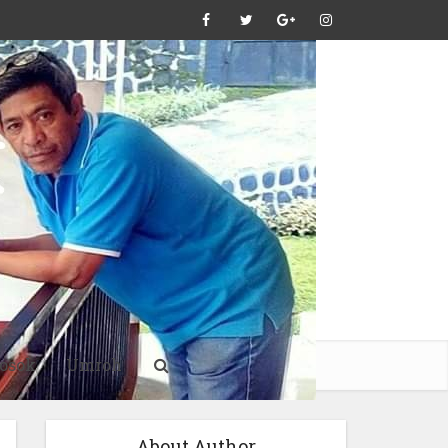
osok
Umroh
About Author