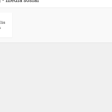
lis
n