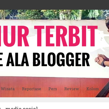
Wisata
Reportase
Pers
Review
Kolom
S
 - media sosial