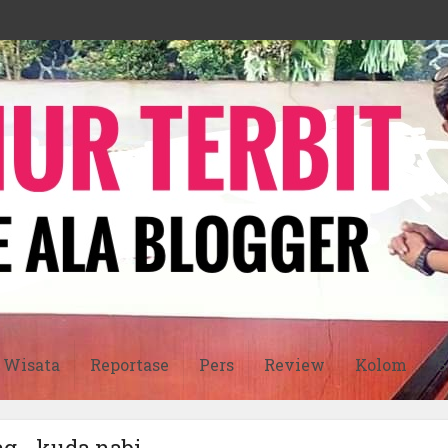
Wisata
Reportase
Pers
Review
Kolom
S
g - kuda nabi