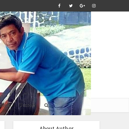
osok
Umroh
About Author