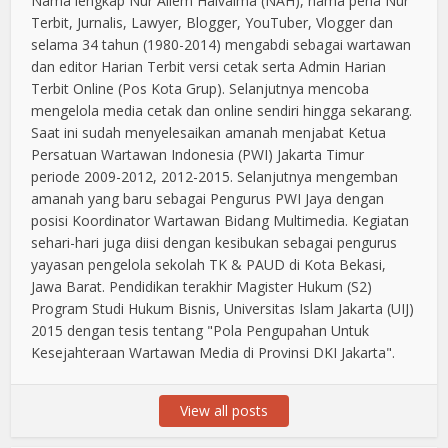
Nama lengkap Nur Aliem Halvaima (NAH), nama pena Nur
Terbit, Jurnalis, Lawyer, Blogger, YouTuber, Vlogger dan
selama 34 tahun (1980-2014) mengabdi sebagai wartawan
dan editor Harian Terbit versi cetak serta Admin Harian
Terbit Online (Pos Kota Grup). Selanjutnya mencoba
mengelola media cetak dan online sendiri hingga sekarang.
Saat ini sudah menyelesaikan amanah menjabat Ketua
Persatuan Wartawan Indonesia (PWI) Jakarta Timur
periode 2009-2012, 2012-2015. Selanjutnya mengemban
amanah yang baru sebagai Pengurus PWI Jaya dengan
posisi Koordinator Wartawan Bidang Multimedia. Kegiatan
sehari-hari juga diisi dengan kesibukan sebagai pengurus
yayasan pengelola sekolah TK & PAUD di Kota Bekasi,
Jawa Barat. Pendidikan terakhir Magister Hukum (S2)
Program Studi Hukum Bisnis, Universitas Islam Jakarta (UIJ)
2015 dengan tesis tentang "Pola Pengupahan Untuk
Kesejahteraan Wartawan Media di Provinsi DKI Jakarta".
View all posts