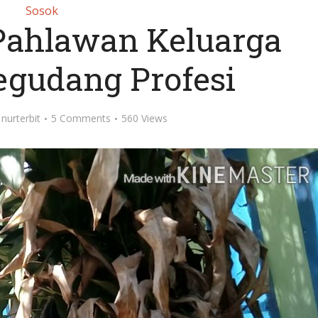
Sosok
 Pahlawan Keluarga
gudang Profesi
y
nurterbit
5 Comments
560 Views