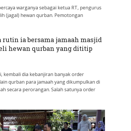
dipercaya warganya sebagai ketua RT, pengurus
lih (jagal) hewan qurban. Pemotongan
a rutin ia bersama jamaah masjid
li hewan qurban yang dititip
ni, kembali dia kebanjiran banyak order
ain qurban para jamaah yang dikumpulkan di
maah secara perorangan. Salah satunya order