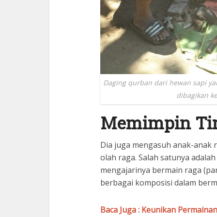
Daging qurban dari hewan sapi yan
dibagikan ke 
Memimpin Ti
Dia juga mengasuh anak-anak r
olah raga. Salah satunya ada
mengajarinya bermain raga (pa
berbagai komposisi dalam berm
Baca Juga : Keunikan Permaina