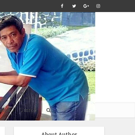
osok
Umroh
About Author