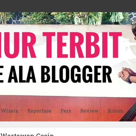
Wisata
Reportase
Pers
Review
Kolom
S
- Wartawan Gosip