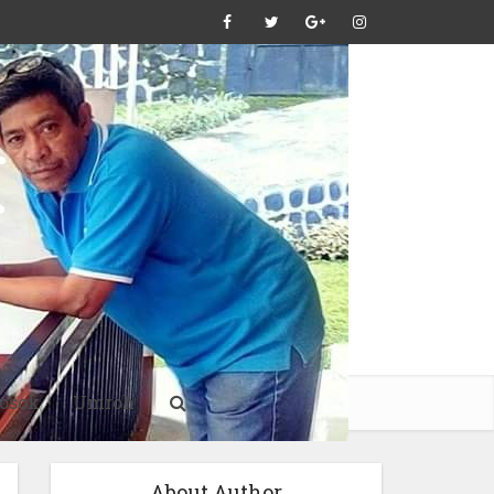
osok
Umroh
About Author