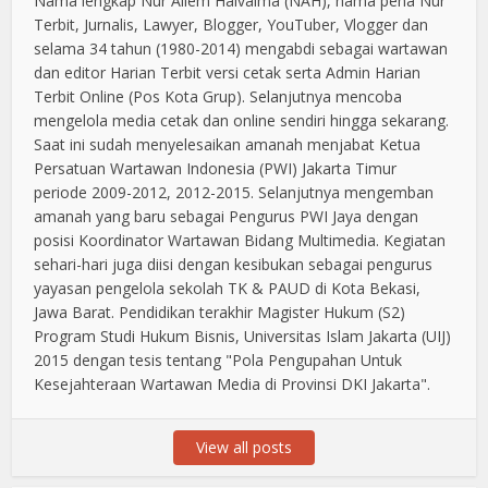
Nama lengkap Nur Aliem Halvaima (NAH), nama pena Nur
Terbit, Jurnalis, Lawyer, Blogger, YouTuber, Vlogger dan
selama 34 tahun (1980-2014) mengabdi sebagai wartawan
dan editor Harian Terbit versi cetak serta Admin Harian
Terbit Online (Pos Kota Grup). Selanjutnya mencoba
mengelola media cetak dan online sendiri hingga sekarang.
Saat ini sudah menyelesaikan amanah menjabat Ketua
Persatuan Wartawan Indonesia (PWI) Jakarta Timur
periode 2009-2012, 2012-2015. Selanjutnya mengemban
amanah yang baru sebagai Pengurus PWI Jaya dengan
posisi Koordinator Wartawan Bidang Multimedia. Kegiatan
sehari-hari juga diisi dengan kesibukan sebagai pengurus
yayasan pengelola sekolah TK & PAUD di Kota Bekasi,
Jawa Barat. Pendidikan terakhir Magister Hukum (S2)
Program Studi Hukum Bisnis, Universitas Islam Jakarta (UIJ)
2015 dengan tesis tentang "Pola Pengupahan Untuk
Kesejahteraan Wartawan Media di Provinsi DKI Jakarta".
View all posts