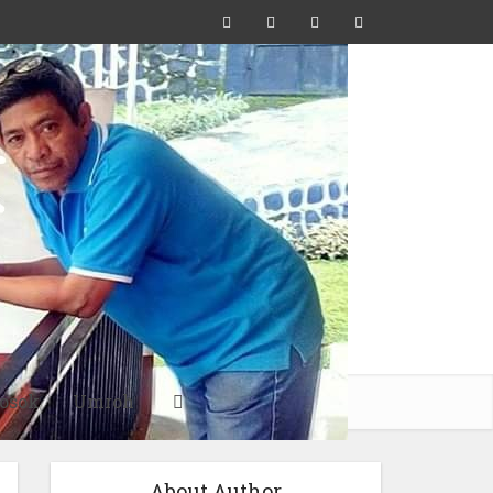
osok
Umroh
About Author