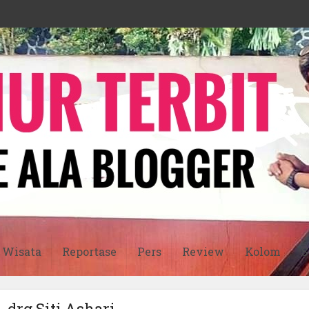
Wisata
Reportase
Pers
Review
Kolom
S
- drg Siti Ashari