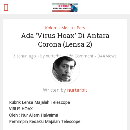
Kolom
Media
Pers
•
•
Ada ‘Virus Hoax’ Di Antara
Corona (Lensa 2)
6 tahun ago
by
nurterbit
Add Comment
344 Views
Written by
nurterbit
Rubrik Lensa Majalah Telescope
VIRUS HOAX
Oleh : Nur Aliem Halvaima
Pemimpin Redaksi Majalah Telescope