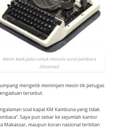
Mesin ketik jadul untuk menulis surat pembaca
(illustrasi)
n numpang mengetik meminjam mesin tik petugas
pengaduan tersebut.
pengalaman soal kapal KM Kambuna yang tidak
embaca”. Saya pun sebar ke sejumlah kantor
ota Makassar, maupun koran nasional terbitan