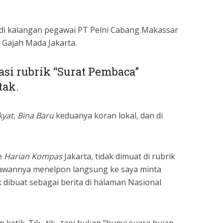
di kalangan pegawai PT Pelni Cabang Makassar
n Gajah Mada Jakarta.
si rubrik “Surat Pembaca”
tak.
at, Bina Baru
keduanya koran lokal, dan di
e
Harian Kompas
Jakarta, tidak dimuat di rubrik
awannya menelpon langsung ke saya minta
 dibuat sebagai berita di halaman Nasional
sin ketik. Tik…tik…tapi bukan “bunyi suara hujan