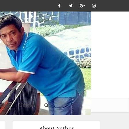
osok
Umroh
About Author