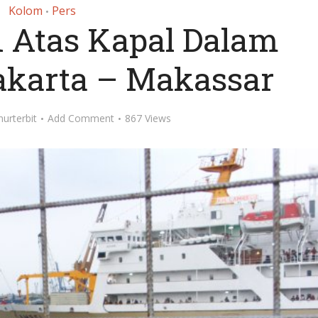
Kolom
Pers
•
i Atas Kapal Dalam
akarta – Makassar
nurterbit
Add Comment
867 Views