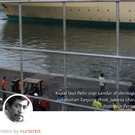
Kapal laut Pelni siap sandar di dermag
pelabuhan Tanjung Priok, Jakarta Utar
(foto: Nur Terbit
itten by
nurterbit