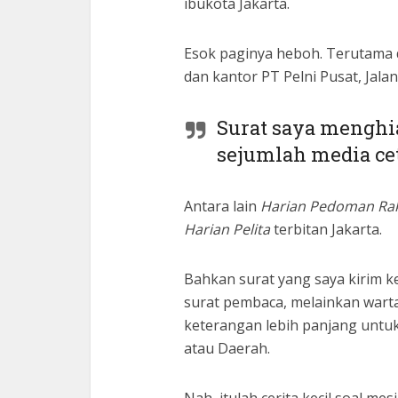
ibukota Jakarta.
Esok paginya heboh. Terutama 
dan kantor PT Pelni Pusat, Jala
Surat saya menghia
sejumlah media ce
Antara lain
Harian
Pedoman Raky
Harian Pelita
terbitan Jakarta.
Bahkan surat yang saya kirim k
surat pembaca, melainkan wart
keterangan lebih panjang untuk
atau Daerah.
Nah, itulah cerita kecil soal me