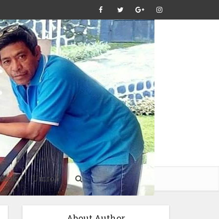
osok
Umroh
About Author