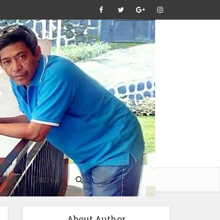
osok
Umroh
About Author