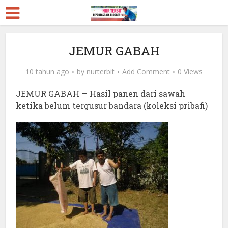
JEMUR GABAH
10 tahun ago
by
nurterbit
Add Comment
0 Views
JEMUR GABAH — Hasil panen dari sawah
ketika belum tergusur bandara (koleksi pribafi)