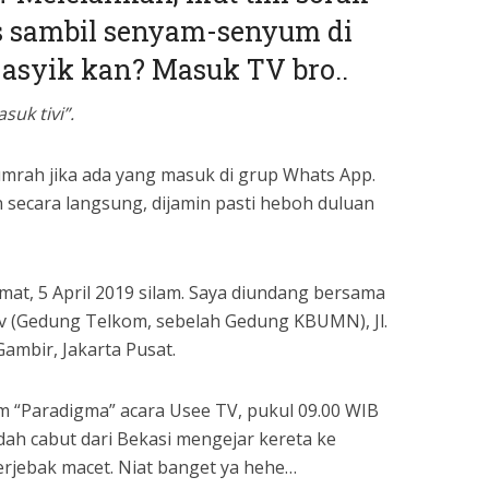
s sambil senyam-senyum di
 asyik kan? Masuk TV bro..
uk tivi”.
lumrah jika ada yang masuk di grup Whats App.
n secara langsung, dijamin pasti heboh duluan
umat, 5 April 2019 silam. Saya diundang bersama
v (Gedung Telkom, sebelah Gedung KBUMN), Jl.
ambir, Jakarta Pusat.
m “Paradigma” acara Usee TV, pukul 09.00 WIB
dah cabut dari Bekasi mengejar kereta ke
erjebak macet. Niat banget ya hehe…