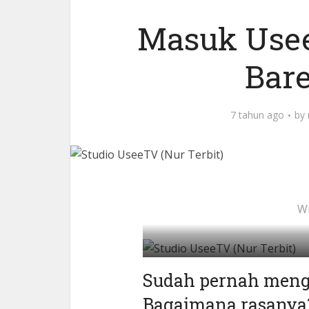
Masuk Usee
Bar
7 tahun ago
by
Wr
Stu
Sudah pernah mengi
Bagaimana rasanya?