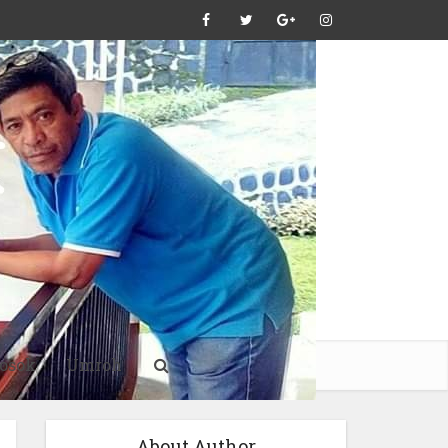
osok
Umroh
About Author