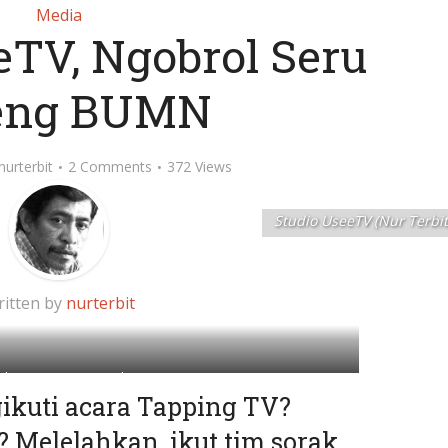
Media
TV, Ngobrol Seru
eng BUMN
nurterbit
2 Comments
372 Views
Studio UseeTV (Nur Terbit
itten by
nurterbit
dio UseeTV (Nur Terbit)
kuti acara Tapping TV?
 Melelahkan, ikut tim sorak