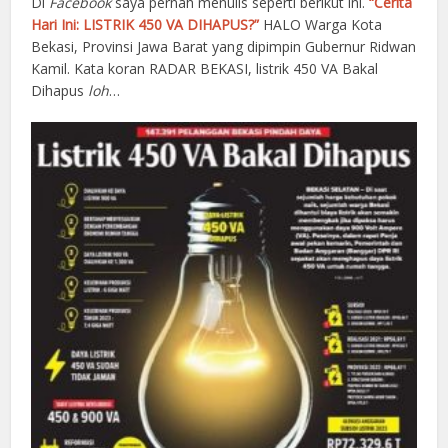
Di
Facebook
saya pernah menulis seperti berikut ini.
“Cerita
Hari Ini: LISTRIK 450 VA DIHAPUS?”
HALO Warga Kota
Bekasi, Provinsi Jawa Barat yang dipimpin Gubernur Ridwan
Kamil. Kata koran RADAR BEKASI, listrik 450 VA Bakal
Dihapus
loh
…