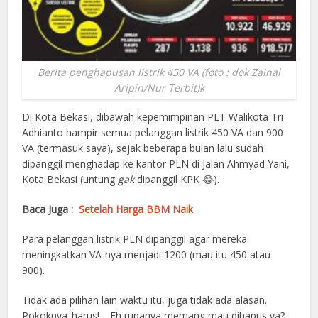
Berita penghapusan listrik 450 VA (foto : dok Zainal
Aripin/Nur Terbit)k
Di Kota Bekasi, dibawah kepemimpinan PLT Walikota Tri
Adhianto hampir semua pelanggan listrik 450 VA dan 900
VA (termasuk saya), sejak beberapa bulan lalu sudah
dipanggil menghadap ke kantor PLN di Jalan Ahmyad Yani,
Kota Bekasi (untung
gak
dipanggil KPK 😂).
Baca Juga :
Setelah Harga BBM Naik
Para pelanggan listrik PLN dipanggil agar mereka
meningkatkan VA-nya menjadi 1200 (mau itu 450 atau
900).
Tidak ada pilihan lain waktu itu, juga tidak ada alasan.
Pokoknya..harus!… Eh rupanya memang mau dihapus ya?