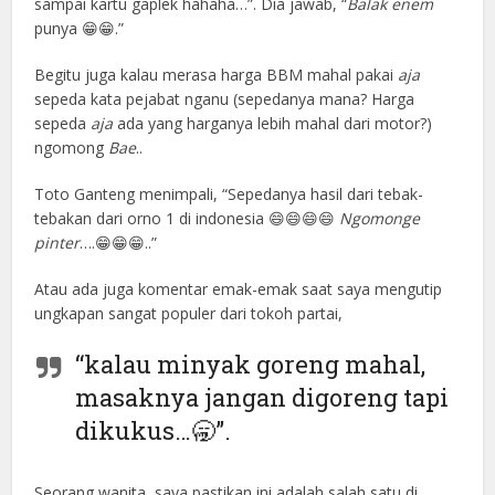
sampai kartu gaplek hahaha…”. Dia jawab, “
Balak enem
punya 😁😁.”
Begitu juga kalau merasa harga BBM mahal pakai
aja
sepeda kata pejabat nganu (sepedanya mana? Harga
sepeda
aja
ada yang harganya lebih mahal dari motor?)
ngomong
Bae
..
Toto Ganteng menimpali, “Sepedanya hasil dari tebak-
tebakan dari orno 1 di indonesia 😄😄😄😄
Ngomonge
pinter
….😁😁😁..”
Atau ada juga komentar emak-emak saat saya mengutip
ungkapan sangat populer dari tokoh partai,
“kalau minyak goreng mahal,
masaknya jangan digoreng tapi
dikukus…🥱”.
Seorang wanita, saya pastikan ini adalah salah satu di