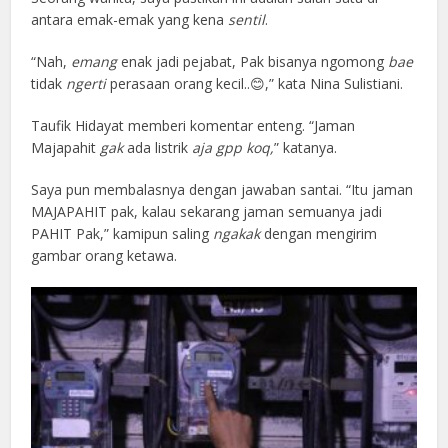
antara emak-emak yang kena
sentil
.
“Nah,
emang
enak jadi pejabat, Pak bisanya ngomong
bae
tidak
ngerti
perasaan orang kecil..😊,” kata Nina Sulistiani.
Taufik Hidayat memberi komentar enteng. “Jaman
Majapahit
gak
ada listrik
aja gpp koq,
” katanya.
Saya pun membalasnya dengan jawaban santai. “Itu jaman
MAJAPAHIT pak, kalau sekarang jaman semuanya jadi
PAHIT Pak,” kamipun saling
ngakak
dengan mengirim
gambar orang ketawa.