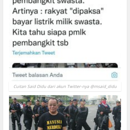
Cuitan Said Didu dari akun Twitter-nya @msaid_didu