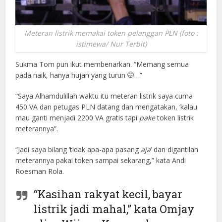
Meteran listrik memakai token pelanggan PLN (foto :
istimewa/ Nur Terbit)
Sukma Tom pun ikut membenarkan. “Memang semua
pada naik, hanya hujan yang turun 🤭…”
“Saya Alhamdulillah waktu itu meteran listrik saya cuma
450 VA dan petugas PLN datang dan mengatakan, ‘kalau
mau ganti menjadi 2200 VA gratis tapi
pake
token listrik
meterannya”.
“Jadi saya bilang ‘tidak apa-apa pasang
aja
‘ dan digantilah
meterannya pakai token sampai sekarang,” kata Andi
Roesman Rola.
“Kasihan rakyat kecil, bayar
listrik jadi mahal,” kata Omjay