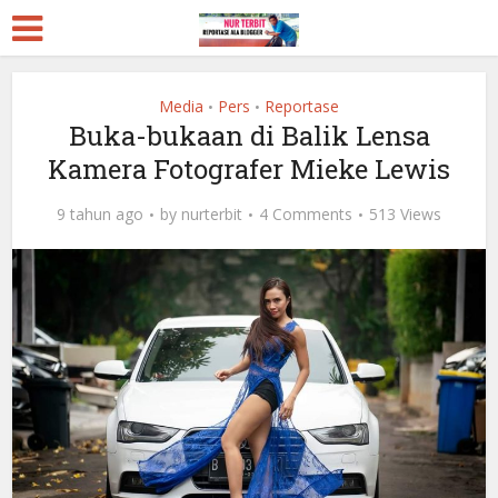
Media
Pers
Reportase
•
•
Buka-bukaan di Balik Lensa
Kamera Fotografer Mieke Lewis
9 tahun ago
by
nurterbit
4 Comments
513 Views