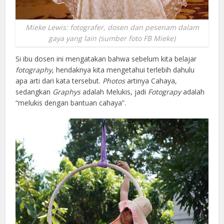
Mieke Lewis: fotografer, dosen dan pesenam dalam
gaya yang lain (sumber foto FB Mieke)
Si ibu dosen ini mengatakan bahwa sebelum kita belajar
fotography
, hendaknya kita mengetahui terlebih dahulu
apa arti dari kata tersebut.
Photos
artinya Cahaya,
sedangkan
Graphys
adalah Melukis, jadi
Fotograpy
adalah
“melukis dengan bantuan cahaya”.