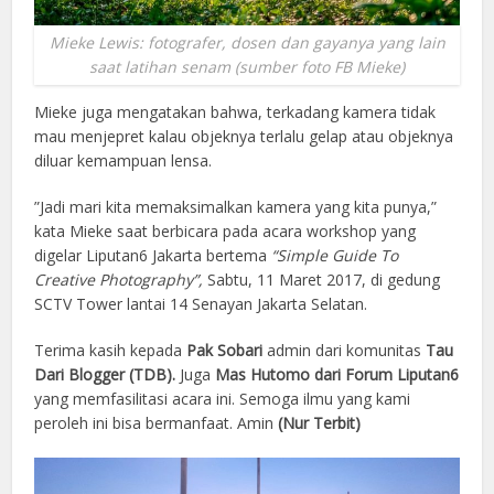
Mieke Lewis: fotografer, dosen dan gayanya yang lain
saat latihan senam (sumber foto FB Mieke)
Mieke juga mengatakan bahwa, terkadang kamera tidak
mau menjepret kalau objeknya terlalu gelap atau objeknya
diluar kemampuan lensa.
”Jadi mari kita memaksimalkan kamera yang kita punya,”
kata Mieke saat berbicara pada acara workshop yang
digelar Liputan6 Jakarta bertema
“Simple Guide To
Creative Photography”,
Sabtu, 11 Maret 2017, di gedung
SCTV Tower lantai 14 Senayan Jakarta Selatan.
Terima kasih kepada
Pak Sobari
admin dari komunitas
Tau
Dari Blogger (TDB).
Juga
Mas Hutomo dari Forum Liputan6
yang memfasilitasi acara ini. Semoga ilmu yang kami
peroleh ini bisa bermanfaat. Amin
(Nur Terbit)