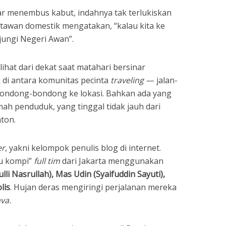
ar menembus kabut, indahnya tak terlukiskan
tawan domestik mengatakan, “kalau kita ke
jungi Negeri Awan”.
hat dari dekat saat matahari bersinar
di antara komunitas pecinta
traveling –
– jalan-
ondong-bondong ke lokasi. Bahkan ada yang
h penduduk, yang tinggal tidak jauh dari
ton.
er
, yakni kelompok penulis blog di internet.
tu kompi”
full tim
dari Jakarta menggunakan
lli Nasrullah), Mas Udin (Syaifuddin Sayuti),
lis
. Hujan deras mengiringi perjalanan mereka
ava.