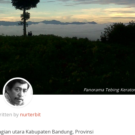
Panorama Tebing Kerato
itten by
nurterbit
bagian utara Kabupaten Bandung, Provinsi