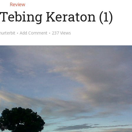
Review
Tebing Keraton (1)
nurterbit
Add Comment
237 Views