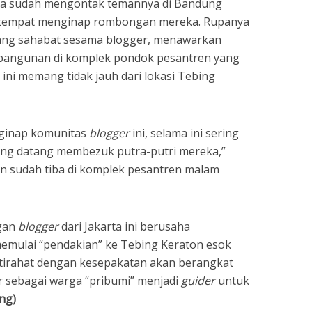
nya sudah mengontak temannya di Bandung
 tempat menginap rombongan mereka. Rupanya
rang sahabat sesama blogger, menawarkan
 bangunan di komplek pondok pesantren yang
 ini memang tidak jauh dari lokasi Tebing
ginap komunitas
blogger
ini, selama ini sering
yang datang membezuk putra-putri mereka,”
an sudah tiba di komplek pesantren malam
ngan
blogger
dari Jakarta ini berusaha
mulai “pendakian” ke Tebing Keraton esok
stirahat dengan kesepakatan akan berangkat
ar sebagai warga “pribumi” menjadi
guider
untuk
ng)