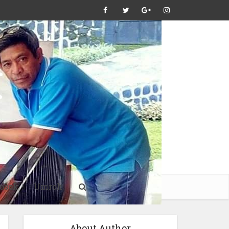
osok
Umroh
About Author