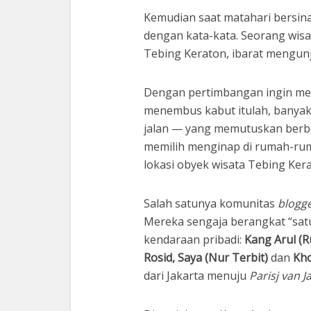
Kemudian saat matahari bersin
dengan kata-kata. Seorang wisa
Tebing Keraton, ibarat mengun
Dengan pertimbangan ingin meli
menembus kabut itulah, banyak 
jalan — yang memutuskan berb
memilih menginap di rumah-ruma
lokasi obyek wisata Tebing Kera
Salah satunya komunitas
blogg
Mereka sengaja berangkat “sa
kendaraan pribadi:
Kang Arul (Ru
Rosid, Saya (Nur Terbit)
dan
Kho
dari Jakarta menuju
Parisj van J