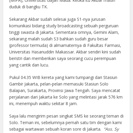
(MIPA), Universitas Gajah Mada. Ketika itu Akbar masih
duduk di bangku TK.
Sekarang Akbar sudah selesai juga S1-nya jurusan
komunikasi bidang study broadcasting sebuah perguruan
tinggi swasta di Jakarta. Sementara omnya, Gemini Alam,
sekarang malah sudah S3 bahkan sudah guru besar
(professor termuda) di almamaternya di Fakultas Farmasi,
Universitas Hasanuddin Makassar. Akbar sendiri kini sudah
beristri dan memberikan saya seorang cucu perempuan
yang cantik dan lucu.
Pukul 04.35 WIB kereta yang kami tumpangi dari Stasiun
Gambir Jakarta, pelan-pelan memasuki Stasiun Solo
Balapan, Surakarta, Provinsi Jawa Tengah. Saya mencatat
perjalanan dari Jakarta ke Solo yang melintasi jarak 576 km
ini, menempuh waktu sekitar 8 jam.
Saya lalu mengirim pesan singkat SMS ke seorang teman di
Solo. Teman ini, sebelumnya pernah satu tim dengan kami
sebagai wartawan sebuah koran sore di Jakarta.
“Ass. Sy