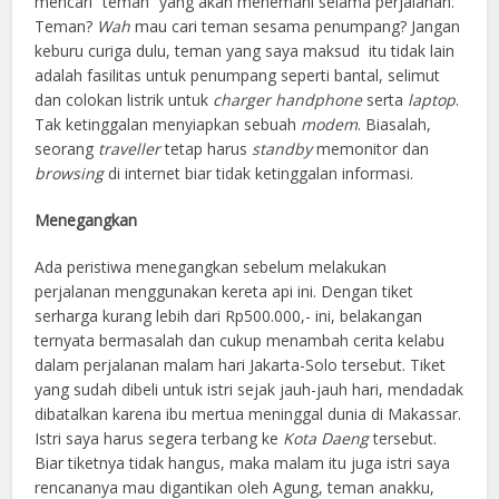
mencari “teman” yang akan menemani selama perjalanan.
Teman?
Wah
mau cari teman sesama penumpang? Jangan
keburu curiga dulu, teman yang saya maksud itu tidak lain
adalah fasilitas untuk penumpang seperti bantal, selimut
dan colokan listrik untuk
charger handphone
serta
laptop
.
Tak ketinggalan menyiapkan sebuah
modem
. Biasalah,
seorang
traveller
tetap harus
standby
memonitor dan
browsing
di internet biar tidak ketinggalan informasi.
Menegangkan
Ada peristiwa menegangkan sebelum melakukan
perjalanan menggunakan kereta api ini. Dengan tiket
serharga kurang lebih dari Rp500.000,- ini, belakangan
ternyata bermasalah dan cukup menambah cerita kelabu
dalam perjalanan malam hari Jakarta-Solo tersebut. Tiket
yang sudah dibeli untuk istri sejak jauh-jauh hari, mendadak
dibatalkan karena ibu mertua meninggal dunia di Makassar.
Istri saya harus segera terbang ke
Kota Daeng
tersebut.
Biar tiketnya tidak hangus, maka malam itu juga istri saya
rencananya mau digantikan oleh Agung, teman anakku,