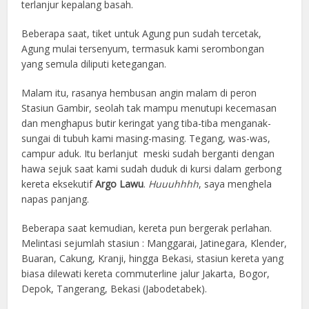
terlanjur kepalang basah.
Beberapa saat, tiket untuk Agung pun sudah tercetak,
Agung mulai tersenyum, termasuk kami serombongan
yang semula diliputi ketegangan.
Malam itu, rasanya hembusan angin malam di peron
Stasiun Gambir, seolah tak mampu menutupi kecemasan
dan menghapus butir keringat yang tiba-tiba menganak-
sungai di tubuh kami masing-masing. Tegang, was-was,
campur aduk. Itu berlanjut meski sudah berganti dengan
hawa sejuk saat kami sudah duduk di kursi dalam gerbong
kereta eksekutif
Argo Lawu
.
Huuuhhhh
, saya menghela
napas panjang.
Beberapa saat kemudian, kereta pun bergerak perlahan.
Melintasi sejumlah stasiun : Manggarai, Jatinegara, Klender,
Buaran, Cakung, Kranji, hingga Bekasi, stasiun kereta yang
biasa dilewati kereta commuterline jalur Jakarta, Bogor,
Depok, Tangerang, Bekasi (Jabodetabek).