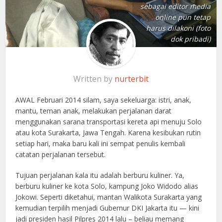
sebagai editor media
online pun tetap
harus dilakoni (foto
dok pribadi)
Written by
nurterbit
AWAL Februari 2014 silam, saya sekeluarga: istri, anak,
mantu, teman anak, melakukan perjalanan darat
menggunakan sarana transportasi kereta api menuju Solo
atau kota Surakarta, Jawa Tengah. Karena kesibukan rutin
setiap hari, maka baru kali ini sempat penulis kembali
catatan perjalanan tersebut.
Tujuan perjalanan kala itu adalah berburu kuliner. Ya,
berburu kuliner ke kota Solo, kampung Joko Widodo alias
Jokowi. Seperti diketahui, mantan Walikota Surakarta yang
kemudian terpilih menjadi Gubernur DKI Jakarta itu — kini
jadi presiden hasil Pilpres 2014 lalu – beliau memang