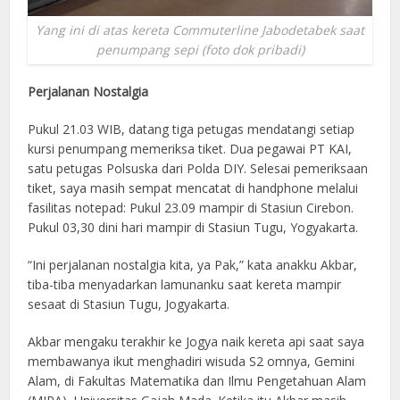
Yang ini di atas kereta Commuterline Jabodetabek saat
penumpang sepi (foto dok pribadi)
Perjalanan Nostalgia
Pukul 21.03 WIB, datang tiga petugas mendatangi setiap
kursi penumpang memeriksa tiket. Dua pegawai PT KAI,
satu petugas Polsuska dari Polda DIY. Selesai pemeriksaan
tiket, saya masih sempat mencatat di handphone melalui
fasilitas notepad: Pukul 23.09 mampir di Stasiun Cirebon.
Pukul 03,30 dini hari mampir di Stasiun Tugu, Yogyakarta.
“Ini perjalanan nostalgia kita, ya Pak,” kata anakku Akbar,
tiba-tiba menyadarkan lamunanku saat kereta mampir
sesaat di Stasiun Tugu, Jogyakarta.
Akbar mengaku terakhir ke Jogya naik kereta api saat saya
membawanya ikut menghadiri wisuda S2 omnya, Gemini
Alam, di Fakultas Matematika dan Ilmu Pengetahuan Alam