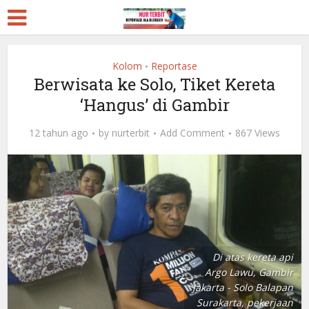
Kolom
Reportase
•
Berwisata ke Solo, Tiket Kereta
‘Hangus’ di Gambir
12 tahun ago
by
nurterbit
Add Comment
867 Views
Di atas kereta api
Argo Lawu, Gambir
Jakarta - Solo Balapan
Surakarta, pekerjaan